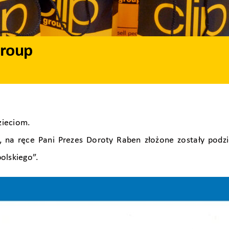
Group
zieciom.
”, na ręce Pani Prezes Doroty Raben złożone zostały podz
olskiego”.