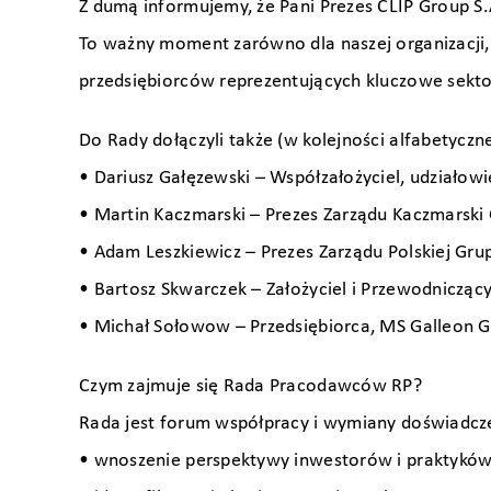
Z dumą informujemy, że Pani Prezes CLIP Group S
To ważny moment zarówno dla naszej organizacji,
przedsiębiorców reprezentujących kluczowe sektor
Do Rady dołączyli także (w kolejności alfabetyczne
• Dariusz Gałęzewski – Współzałożyciel, udziałow
• Martin Kaczmarski – Prezes Zarządu Kaczmarski
• Adam Leszkiewicz – Prezes Zarządu Polskiej Gru
• Bartosz Skwarczek – Założyciel i Przewodniczą
• Michał Sołowow – Przedsiębiorca, MS Galleon 
Czym zajmuje się Rada Pracodawców RP?
Rada jest forum współpracy i wymiany doświadczeń
• wnoszenie perspektywy inwestorów i praktyków