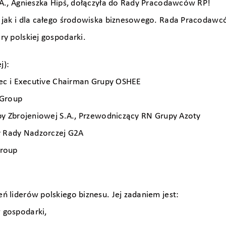
.A., Agnieszka Hipś, dołączyła do Rady Pracodawców RP!
 jak i dla całego środowiska biznesowego. Rada Pracodawc
y polskiej gospodarki.
j):
iec i Executive Chairman Grupy OSHEE
 Group
py Zbrojeniowej S.A., Przewodniczący RN Grupy Azoty
cy Rady Nadzorczej G2A
Group
 liderów polskiego biznesu. Jej zadaniem jest:
 gospodarki,