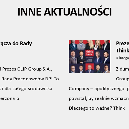
INNE AKTUALNOŚCI
łącza do Rady
Preze
Thin
4 luteg
 Prezes CLIP Group S.A.,
Z dum
do Rady Pracodawców RP! To
Group
 i dla całego środowiska
Company – apolitycznego, 
zerzona o
powstał, by realnie wzmacn
Dlaczego to ważne? Think