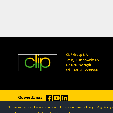
CLIP Group S.A.
Jasin, ul. Rabowicka 65
62-020 Swarzędz
tel.
+48 61 6598950
Odwiedź nas
Strona korzysta z plików cookies w celu zapewnienia realizacji usług. Korz