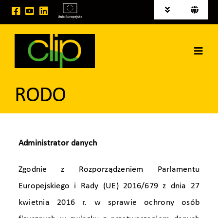
Przejdź
Toggle
Toggle
do
Navigation
Navigati
English
Aktualności
zawartości
Deutsch
Toggl
Tereny inwestycyjne na sprzedaż
Navig
Strona główna
Publikacje
RODO
Grupa CLIP
Projekty EU
Usługi logistyczne
Administrator danych
Wynajem powierzchni
Zgodnie z Rozporządzeniem Parlamentu
Europejskiego i Rady (UE) 2016/679 z dnia 27
Kontakt
kwietnia 2016 r. w sprawie ochrony osób