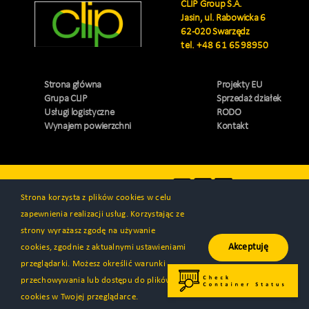
CLIP Group S.A.
Jasin, ul. Rabowicka 6
62-020 Swarzędz
tel.
+48 61 6598950
Strona główna
Projekty EU
Grupa CLIP
Sprzedaż działek
Usługi logistyczne
RODO
Wynajem powierzchni
Kontakt
Odwiedź nas
Strona korzysta z plików cookies w celu
zapewnienia realizacji usług. Korzystając ze
strony wyrażasz zgodę na używanie
Akceptuję
cookies, zgodnie z aktualnymi ustawieniami
© Wszystkie prawa zastrzeżone 2000 - 2026 | CLIP Group S.A. |
przeglądarki. Możesz określić warunki
Wykonanie
Programa™
przechowywania lub dostępu do plików
cookies w Twojej przeglądarce.