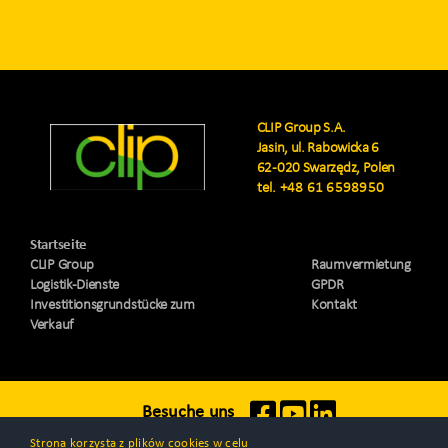
CLIP Group S.A.
Jasin, ul. Rabowicka 6
62-020 Swarzędz, Polen
tel.
+48 61 6598950
Startseite
CLIP Group
Raumvermietung
Logistik-Dienste
GPDR
Investitionsgrundstücke zum
Kontakt
Verkauf
Besuche uns
Strona korzysta z plików cookies w celu