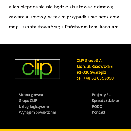
a ich niepodanie nie będzie skutkować odmową
zawarcia umowy, w takim przypadku nie będziemy
mogli skontaktować się z Państwem tymi kanałami.
CLIP Group S.A.
Jasin, ul. Rabowicka 6
62-020 Swarzędz
tel.
+48 61 6598950
Strona główna
Projekty EU
Grupa CLIP
Sprzedaż działek
Usługi logistyczne
RODO
Wynajem powierzchni
Kontakt