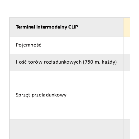
Terminal Intermodalny CLIP
Prz
Pojemność
4.5
Ilość torów rozładunkowych (750 m. każdy)
4
4 x
Sprzęt przeładunkowy
1x 