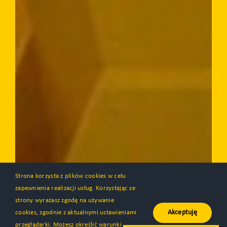
Strona korzysta z plików cookies w celu
zapewnienia realizacji usług. Korzystając ze
strony wyrażasz zgodę na używanie
Akceptuję
cookies, zgodnie z aktualnymi ustawieniami
przeglądarki. Możesz określić warunki