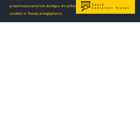
przechowywania lub dostępu do plików
cookies w Twojej przeglądarce.
CENNIK USŁUG
TERMINALU
INTERMODALNEGO
Pobierz cennik