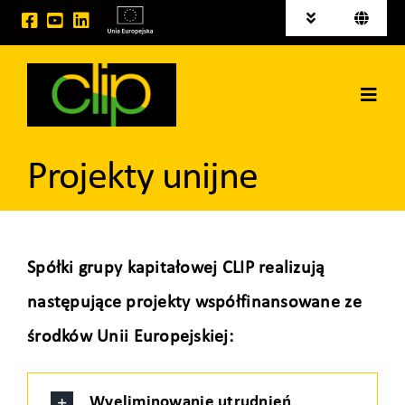
Przejdź
Toggle
Toggle
do
Navigation
Navigati
English
Aktualności
zawartości
Deutsch
Toggl
Tereny inwestycyjne na sprzedaż
Navig
Strona główna
Publikacje
Projekty unijne
Grupa CLIP
Projekty EU
Usługi logistyczne
Spółki grupy kapitałowej CLIP realizują
następujące projekty współfinansowane ze
Wynajem powierzchni
środków Unii Europejskiej:
Kontakt
Wyeliminowanie utrudnień