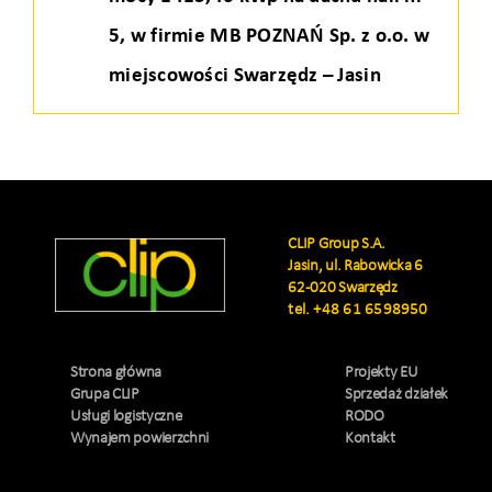
5, w firmie MB POZNAŃ Sp. z o.o. w
miejscowości Swarzędz – Jasin
CLIP Group S.A.
Jasin, ul. Rabowicka 6
62-020 Swarzędz
tel.
+48 61 6598950
Strona główna
Projekty EU
Grupa CLIP
Sprzedaż działek
Usługi logistyczne
RODO
Wynajem powierzchni
Kontakt