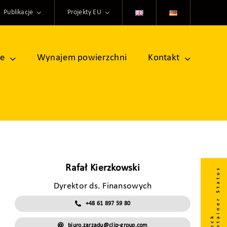
Publikacje
Projekty EU
ne
Wynajem powierzchni
Kontakt
Rafał Kierzkowski
Dyrektor ds. Finansowych
+48 61 897 59 80
biuro.zarzadu@clip-group.com