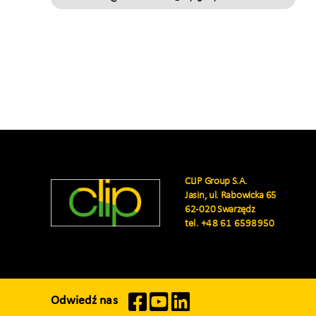
CLIP Group S.A.
Jasin, ul. Rabowicka 65
62-020 Swarzędz
tel.
+48 61 6598950
Odwiedź nas