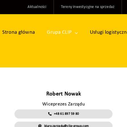
Aktualności
Tereny inwestycyjne na sprzedaż
Strona główna
Grupa CLIP
Usługi logistycz
Robert Nowak
Wiceprezes Zarządu
+48 61 897 59 80
biuro.zarzadu@clip-group.com