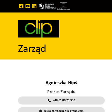
Przejdź
do
zawartości
Zarząd
Agnieszka Hipś
Prezes Zarządu
+48 61 89 75 300
biuro.zarzadu@clip-group.com