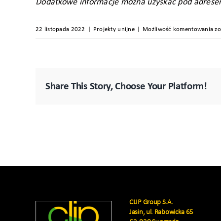
Dodatkowe informacje można uzyskać pod adresem: 
Za
22 listopada 2022
|
Projekty unijne
|
Możliwość komentowania
zo
na
in
d
ob
Share This Story, Choose Your Platform!
po
CLIP Group S.A.
Jasin, ul. Rabowicka 65