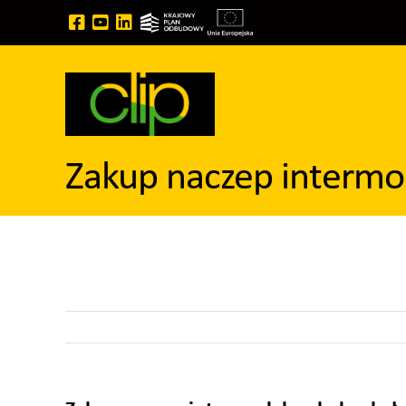
Przejdź
do
zawartości
Zakup naczep intermo