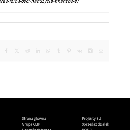
eprawidlowosci-naduzycia-finansowe/
Facebook
X
Reddit
LinkedIn
WhatsApp
Tumblr
Pinterest
Vk
Xing
Email
Strona główna
Projekty EU
Grupa CLIP
Sprzedaż działek