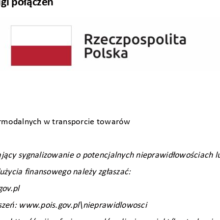
gi połączeń
ermodalnych w transporcie towarów
jący sygnalizowanie o potencjalnych nieprawidłowościach l
użycia finansowego należy zgłaszać:
gov.pl
szeń: www.pois.gov.pl\nieprawidlowosci