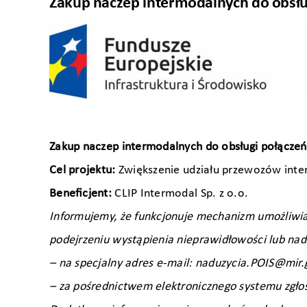
Zakup naczep intermodalnych do obsłu
Zakup naczep intermodalnych do obsługi połączeń
Cel projektu:
Zwiększenie udziału przewozów int
Beneﬁcjent:
CLIP Intermodal Sp. z o.o.
Informujemy, że funkcjonuje mechanizm umożliwia
podejrzeniu wystąpienia nieprawidłowości lub nad
– na specjalny adres e-mail: naduzycia.POIS@mir.
– za pośrednictwem elektronicznego systemu zgło