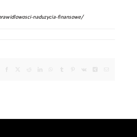
eprawidlowosci-naduzycia-finansowe/
Facebook
X
Reddit
LinkedIn
WhatsApp
Tumblr
Pinterest
Vk
Xing
Email