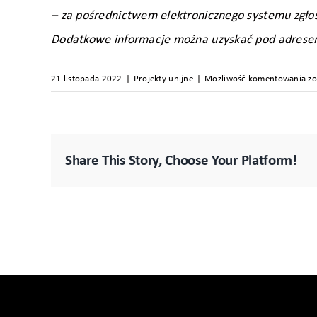
– za pośrednictwem elektronicznego systemu zgło
Dodatkowe informacje można uzyskać pod adresem: 
R
21 listopada 2022
|
Projekty unijne
|
Możliwość komentowania
zo
in
te
ko
w
Share This Story, Choose Your Platform!
mi
Ja
k.
Po