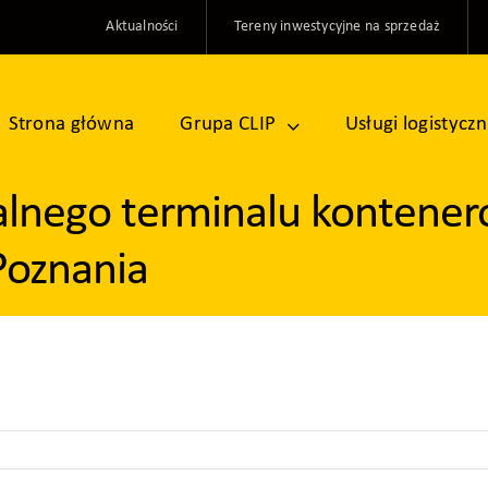
Aktualności
Tereny inwestycyjne na sprzedaż
Strona główna
Grupa CLIP
Usługi logistycz
lnego terminalu kontene
Poznania