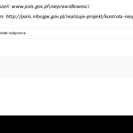
szeń: www.pois.gov.pl\nieprawidlowosci
http://poiis.nfosigw.gov.pl/realizuje-projekt/kontrola-ni
ozbudowa
stała wyłączona
termodalnego
rminalu
ntenerowego
ejscowości
sin
znania