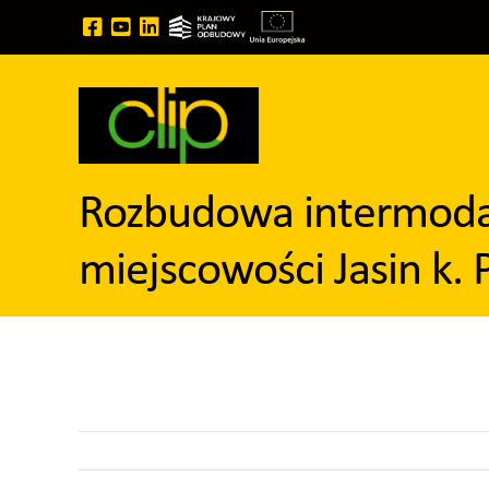
Przejdź
do
zawartości
Rozbudowa intermoda
miejscowości Jasin k. 