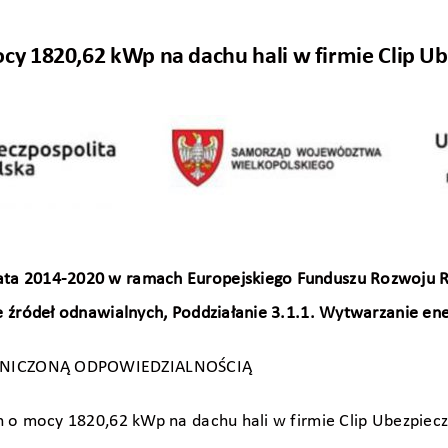
ocy 1820,62 kWp na dachu hali w firmie Clip Ub
ata 2014-2020 w ramach Europejskiego Funduszu Rozwoju Re
ze źródeł odnawialnych, Poddziałanie 3.1.1. Wytwarzanie ener
RANICZONĄ ODPOWIEDZIALNOŚCIĄ
ch o mocy 1820,62 kWp na dachu hali w firmie Clip Ubezpiecz