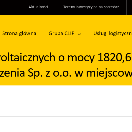
Aktualności
Tereny inwestycyjne na sprzedaż
Strona główna
Grupa CLIP
Usługi logistycz
owoltaicznych o mocy 1820,
zenia Sp. z o.o. w miejscow