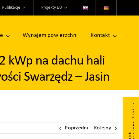
Publikacje
Projekty EU
ne
Wynajem powierzchni
Kontakt
62 kWp na dachu hali
ości Swarzędz – Jasin
Poprzedni
Kolejny