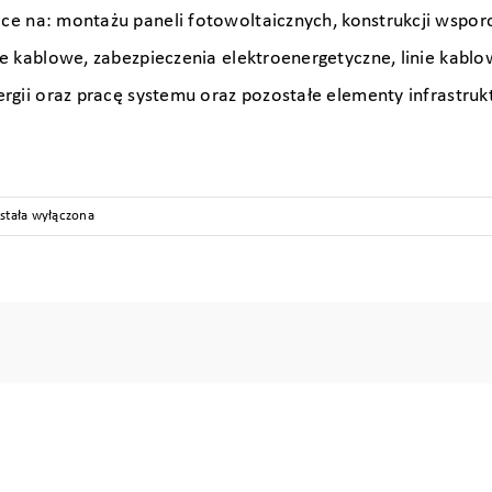
na: montażu paneli fotowoltaicznych, konstrukcji wsporcze
ie kablowe, zabezpieczenia elektroenergetyczne, linie kab
ergii oraz pracę systemu oraz pozostałe elementy infrastr
stalacja
stała wyłączona
neli
towoltaicznych
ocy
20,62
Wp
achu
li