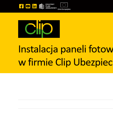
Przejdź
do
zawartości
Instalacja paneli fot
w firmie Clip Ubezpiec