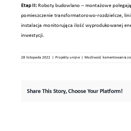
Etap II:
Roboty budowlano – montażowe polegające 
pomieszczenie transformatorowo-rozdzielcze, lin
instalacja monitorująca ilość wyprodukowanej en
inwestycji.
In
28 listopada 2022
|
Projekty unijne
|
Możliwość komentowania
zo
pa
fo
o
m
Share This Story, Choose Your Platform!
18
k
na
d
ha
w