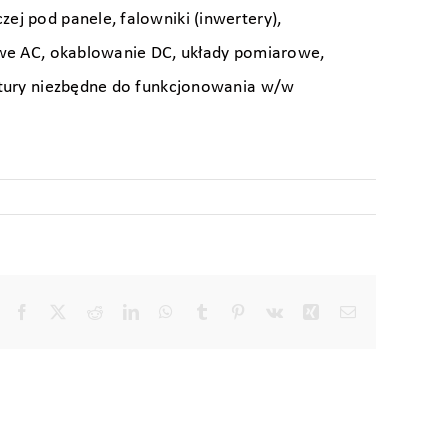
j pod panele, falowniki (inwertery),
lowe AC, okablowanie DC, układy pomiarowe,
uktury niezbędne do funkcjonowania w/w
Facebook
X
Reddit
LinkedIn
WhatsApp
Tumblr
Pinterest
Vk
Xing
Email