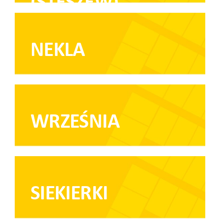
(STĘSZEW)
NEKLA
WRZEŚNIA
SIEKIERKI