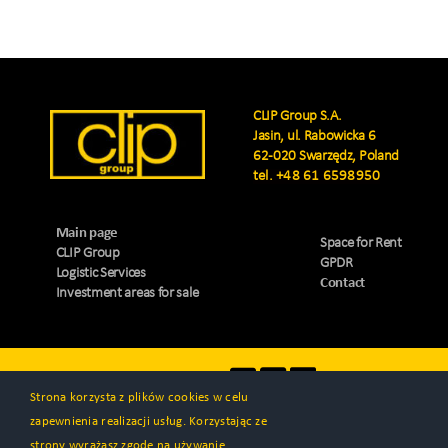
CLIP Group S.A.
Jasin, ul. Rabowicka 6
62-020 Swarzędz, Poland
tel.
+48 61 6598950
Main page
Space for Rent
CLIP Group
GPDR
Logistic Services
Contact
Investment areas for sale
Visit us
Strona korzysta z plików cookies w celu
zapewnienia realizacji usług. Korzystając ze
strony wyrażasz zgodę na używanie