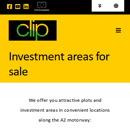
Skip
Toggle
Toggle
to
Navigation
Navigati
Polski
News
content
Deutsch
Toggl
Investment areas for sale
Navig
Home
EU projects
Investment areas for
CLIP Group
sale
Logistic Services
Space for rent
We offer you attractive plots and
investment areas in convenient locations
Contact
along the A2 motorway: