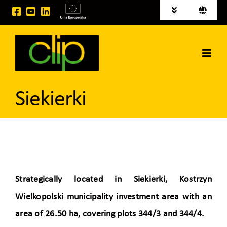
Skip
Toggle
Toggle
to
Navigation
Navigati
Polski
News
content
Deutsch
Toggl
Investment areas for sale
Navig
Home
EU projects
Siekierki
CLIP Group
Logistic Services
Space for rent
Strategically located in Siekierki, Kostrzyn
Wielkopolski municipality investment area with an
Contact
area of 26.50 ha, covering plots 344/3 and 344/4.