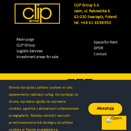
CLIP Group S.A.
Jasin, ul. Rabowicka 6
62-020 Swarzędz, Poland
tel.
+48 61 6598950
Main page
Space for Rent
CLIP Group
GPDR
Logistic Services
Contact
Investment areas for sale
Visit us
Strona korzysta z plików cookies w celu
zapewnienia realizacji usług. Korzystając ze
strony wyrażasz zgodę na używanie
Akceptuję
cookies, zgodnie z aktualnymi ustawieniami
© All rights reserved 2000 - 2026 | CLIP Group S.A. | Created by
przeglądarki. Możesz określić warunki
Programa™
przechowywania lub dostępu do plików
cookies w Twojej przeglądarce.