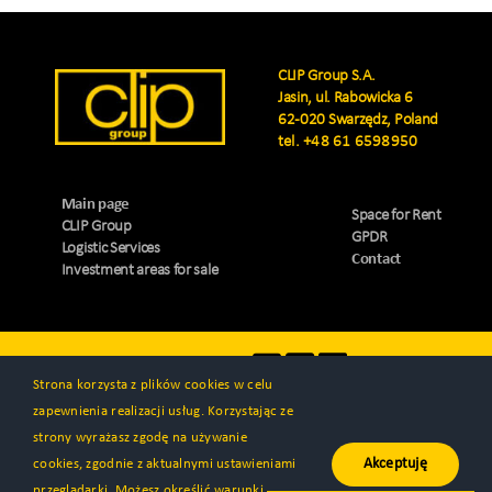
CLIP Group S.A.
Jasin, ul. Rabowicka 6
62-020 Swarzędz, Poland
tel.
+48 61 6598950
Main page
Space for Rent
CLIP Group
GPDR
Logistic Services
Contact
Investment areas for sale
Visit us
Strona korzysta z plików cookies w celu
zapewnienia realizacji usług. Korzystając ze
strony wyrażasz zgodę na używanie
Akceptuję
cookies, zgodnie z aktualnymi ustawieniami
© All rights reserved 2000 - 2026 | CLIP Group S.A. | Created by
przeglądarki. Możesz określić warunki