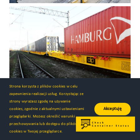
Strona korzysta z plików cookies w celu
zapewnienia realizacji usług. Korzystając ze
strony wyrażasz zgodę na używanie
Akceptuję
cookies, zgodnie z aktualnymi ustawieniami
przeglądarki. Możesz określić warunki
przechowywania lub dostępu do plików
cookies w Twojej przeglądarce.