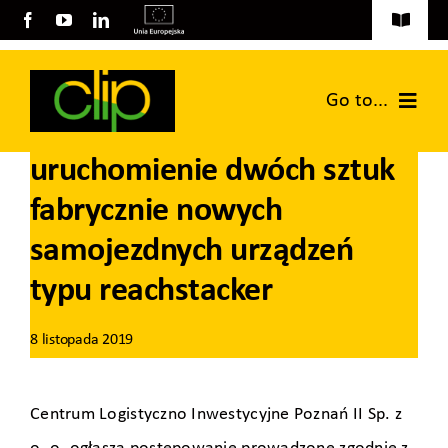
Przejdź
Toggle
do
Navigati
Aktualności
zawartości
Go to...
Dostawa, montaż i
Tereny inwestycyjne na sprzedaż
uruchomienie dwóch sztuk
Strona główna
Publikacje
fabrycznie nowych
Grupa CLIP
Projekty EU
samojezdnych urządzeń
Usługi logistyczne
typu reachstacker
Wynajem powierzchni
8 listopada 2019
Kontakt
Centrum Logistyczno Inwestycyjne Poznań II Sp. z