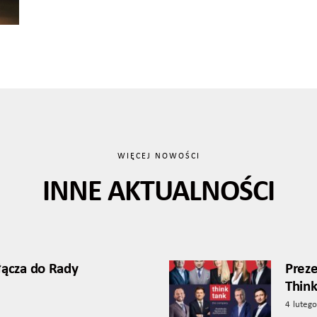
WIĘCEJ NOWOŚCI
INNE AKTUALNOŚCI
łącza do Rady
Preze
Thin
4 luteg