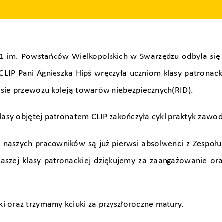
r 1 im. Powstańców Wielkopolskich w Swarzędzu odbyła się 
 CLIP Pani Agnieszka Hipś wręczyła uczniom klasy patronack
esie przewozu koleją towarów niebezpiecznych(RID).
klasy objętej patronatem CLIP zakończyła cykl praktyk zaw
 naszych pracowników są już pierwsi absolwenci z Zespoł
naszej klasy patronackiej dziękujemy za zaangażowanie or
i oraz trzymamy kciuki za przyszłoroczne matury.