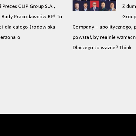
 Prezes CLIP Group S.A.,
Z dum
do Rady Pracodawców RP! To
Group
 i dla całego środowiska
Company – apolitycznego, 
zerzona o
powstał, by realnie wzmacn
Dlaczego to ważne? Think