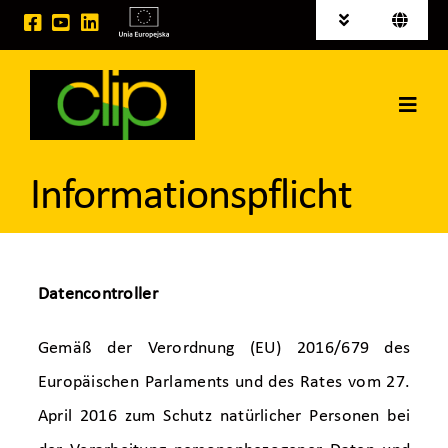
Skip
Toggle
Toggle
to
Navigation
Navigati
Polski
Aktuelles
content
English
Toggl
INVESTITIONSGRUNDSTÜCKE ZUM VERKAUF
Navig
Startseite
Informationspflicht
CLIP Group
Leistungen
Datencontroller
Raumvermietung
Gemäß der Verordnung (EU) 2016/679 des
Europäischen Parlaments und des Rates vom 27.
Kontakt
April 2016 zum Schutz natürlicher Personen bei