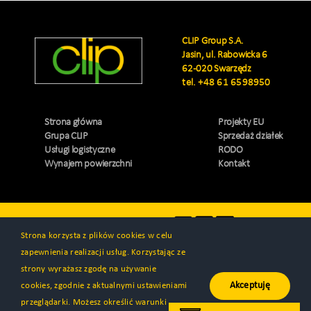
CLIP Group S.A.
Jasin, ul. Rabowicka 6
62-020 Swarzędz
tel.
+48 61 6598950
Strona główna
Projekty EU
Grupa CLIP
Sprzedaż działek
Usługi logistyczne
RODO
Wynajem powierzchni
Kontakt
Odwiedź nas
Strona korzysta z plików cookies w celu
zapewnienia realizacji usług. Korzystając ze
strony wyrażasz zgodę na używanie
Akceptuję
cookies, zgodnie z aktualnymi ustawieniami
© Wszystkie prawa zastrzeżone 2000 - 2026 | CLIP Group S.A. |
przeglądarki. Możesz określić warunki