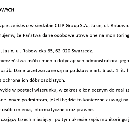
BOWYCH
pieczeństwo w siedzibie CLIP Group S.A., Jasin, ul. Rabowi
rmujemy, że Państwa dane osobowe utrwalone na monitorin
, Jasin, ul. Rabowicka 65, 62-020 Swarzędz.
pieczeństwa osób i mienia dotyczących administratora, je
osób. Dane przetwarzane są na podstawie art. 6 ust. 1 lit.
 ochrona ich dóbr osobistych.
kłe w postaci wizerunku, w zakresie koniecznym do realiza
 innym podmiotom, jeżeli będzie to konieczne z uwagi na z
 osób i mienia, informatyczne oraz prawne.
czający trzech miesięcy i po tym okresie zapis monitoringu 