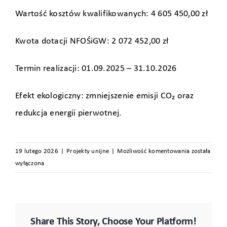
Wartość kosztów kwalifikowanych: 4 605 450,00 zł
Kwota dotacji NFOŚiGW: 2 072 452,00 zł
Termin realizacji: 01.09.2025 – 31.10.2026
Efekt ekologiczny: zmniejszenie emisji CO₂ oraz
redukcja energii pierwotnej.
Budowa
19 lutego 2026
|
Projekty unijne
|
Możliwość komentowania
została
magazynu
wyłączona
energii
w
zabudowie
kontenerowe
Share This Story, Choose Your Platform!
składającej