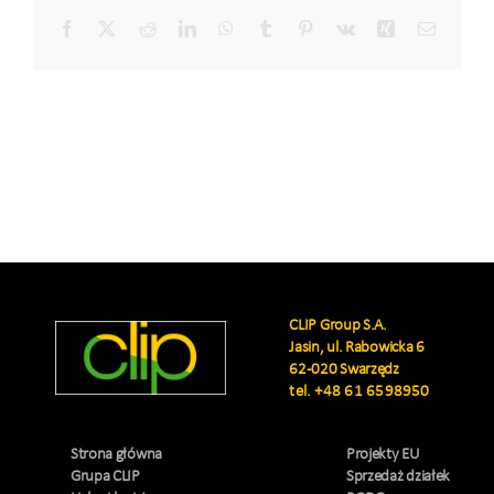
się
Facebook
X
Reddit
LinkedIn
WhatsApp
Tumblr
Pinterest
Vk
Xing
Email
ze
stacji
transformat
inwerterowe
oraz
magazynu
bateryjnego
wraz
z
budową
płyty
CLIP Group S.A.
fundamento
Jasin, ul. Rabowicka 6
oraz
62-020 Swarzędz
infrastruktu
tel.
+48 61 6598950
techniczną
towarzysząc
Strona główna
Projekty EU
w
Grupa CLIP
Sprzedaż działek