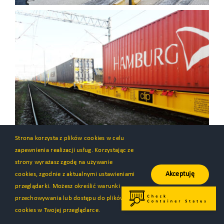
Strona korzysta z plików cookies w celu
zapewnienia realizacji usług. Korzystając ze
strony wyrażasz zgodę na używanie
Akceptuję
cookies, zgodnie z aktualnymi ustawieniami
przeglądarki. Możesz określić warunki
przechowywania lub dostępu do plików
cookies w Twojej przeglądarce.