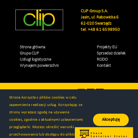
CLIP Group S.A.
Jasin, ul. Rabowicka 6
62-020 Swarzędz
tel.
+48 61 6598950
Strona główna
Projekty EU
Grupa CLIP
Sprzedaż działek
Usługi logistyczne
RODO
Wynajem powierzchni
Kontakt
Odwiedź nas
Strona korzysta z plików cookies w celu
zapewnienia realizacji usług. Korzystając ze
strony wyrażasz zgodę na używanie
Akceptuję
cookies, zgodnie z aktualnymi ustawieniami
© Wszystkie prawa zastrzeżone 2000 - 2026 | CLIP Group S.A. |
przeglądarki. Możesz określić warunki
Wykonanie
Programa™
przechowywania lub dostępu do plików