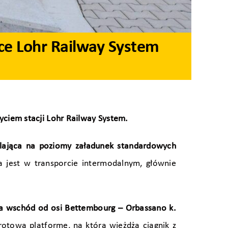
ce Lohr Railway System
ciem stacji Lohr Railway System.
lająca na poziomy załadunek standardowych
a jest w transporcie intermodalnym, głównie
m na wschód od osi Bettembourg – Orbassano k.
ową platformę, na którą wjeżdża ciągnik z