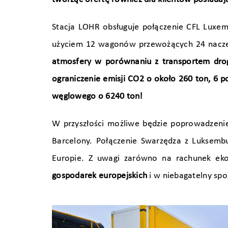
Stacja LOHR obsługuje połączenie CFL Luxe
użyciem 12 wagonów przewożących 24 nacz
atmosfery w porównaniu z transportem dro
ograniczenie emisji CO2 o około 260 ton, 6 p
węglowego o 6240 ton!
W przyszłości możliwe będzie poprowadzenie
Barcelony. Połączenie Swarzędza z Luksembu
Europie. Z uwagi zarówno na rachunek ekon
gospodarek europejskich
i w niebagatelny spo