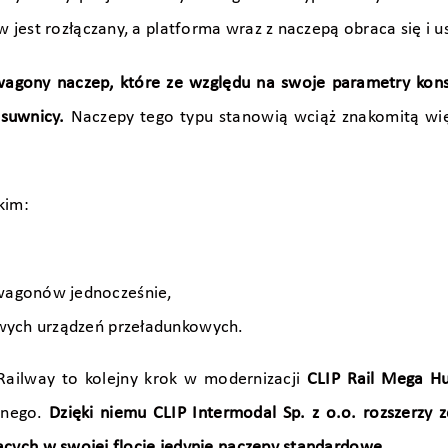
jest rozłączany, a platforma wraz z naczepą obraca się i 
 wagony naczep, które ze względu na swoje parametry kon
 suwnicy.
Naczepy tego typu stanowią wciąż znakomitą wi
kim:
wagonów jednocześnie,
owych urządzeń przeładunkowych.
ailway to kolejny krok w modernizacji
CLIP Rail Mega H
lnego.
Dzięki niemu CLIP Intermodal Sp. z o.o. rozszerzy
jących
w swojej flocie jedynie naczepy standardowe.