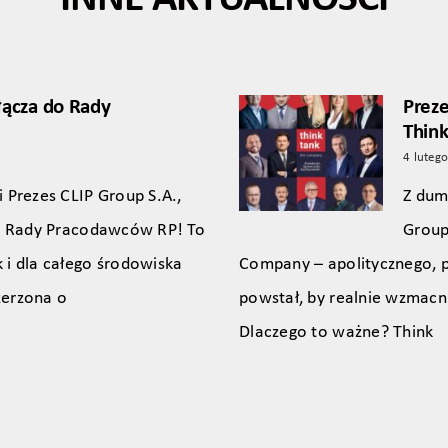
łącza do Rady
Preze
Thin
4 luteg
 Prezes CLIP Group S.A.,
Z dum
do Rady Pracodawców RP! To
Group
 i dla całego środowiska
Company – apolitycznego, 
zerzona o
powstał, by realnie wzmacn
Dlaczego to ważne? Think