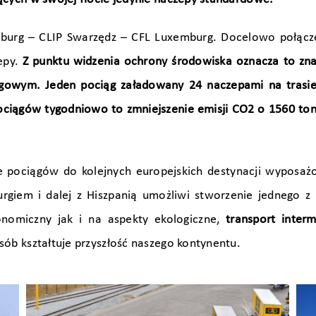
mburg – CLIP Swarzędz – CFL Luxemburg. Docelowo połącze
epy.
Z punktu widzenia ochrony środowiska oznacza to zna
gowym. Jeden pociąg załadowany 24 naczepami na trasi
ociągów tygodniowo to zmniejszenie emisji CO2 o 1560 ton,
 pociągów do kolejnych europejskich destynacji wyposażo
rgiem i dalej z Hiszpanią umożliwi stworzenie jednego z 
omiczny jak i na aspekty ekologiczne,
transport interm
sób kształtuje przyszłość naszego kontynentu.