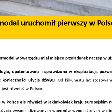
modal uruchomił pierwszy w Pols
ermodal w Swarzędzu miał miejsce przeładunek naczep w uży
logia, opatentowana i sprawdzona w eksploatacji, pozwa
konieczności użycia dźwigu
. Od kilkunastu lat stosowan
 jest również w Polsce.
lko w Polsce ale również w jakimkolwiek kraju europejski
życia wyspecjalizowanych wagonów wyposażonych w obrot