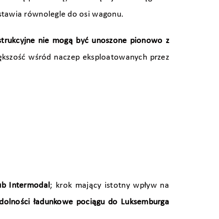
ustawia równolegle do osi wagonu.
strukcyjne nie mogą być unoszone pionowo z
ększość wśród naczep eksploatowanych przez
ub Intermodal
; krok mający istotny wpływ na
 zdolności ładunkowe pociągu do Luksemburga