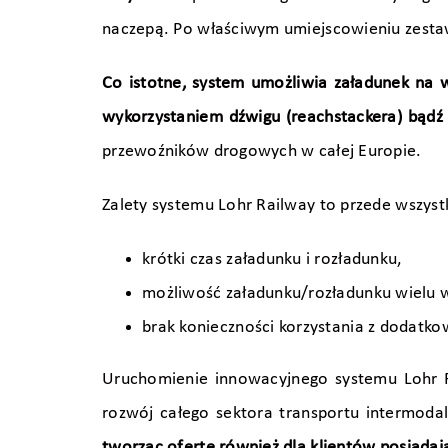
naczepą. Po właściwym umiejscowieniu zestaw 
Co istotne, system umożliwia załadunek na
wykorzystaniem dźwigu (reachstackera) bądź
przewoźników drogowych w całej Europie.
Zalety systemu Lohr Railway to przede wszyst
krótki czas załadunku i rozładunku,
możliwość załadunku/rozładunku wielu 
brak konieczności korzystania z dodatk
Uruchomienie innowacyjnego systemu Lohr R
rozwój całego sektora transportu intermoda
tworząc ofertę również dla klientów posiada