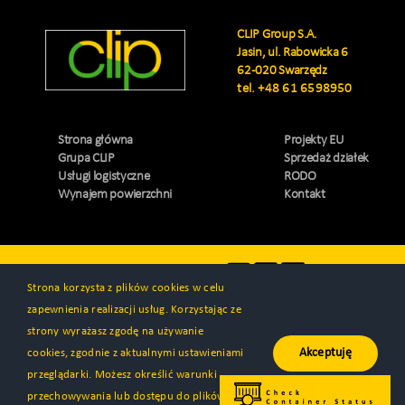
CLIP Group S.A.
Jasin, ul. Rabowicka 6
62-020 Swarzędz
tel.
+48 61 6598950
Strona główna
Projekty EU
Grupa CLIP
Sprzedaż działek
Usługi logistyczne
RODO
Wynajem powierzchni
Kontakt
Odwiedź nas
Strona korzysta z plików cookies w celu
zapewnienia realizacji usług. Korzystając ze
strony wyrażasz zgodę na używanie
Akceptuję
cookies, zgodnie z aktualnymi ustawieniami
© Wszystkie prawa zastrzeżone 2000 - 2026 | CLIP Group S.A. |
przeglądarki. Możesz określić warunki
Wykonanie
Programa™
przechowywania lub dostępu do plików