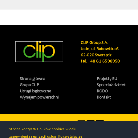
CLIP Group S.A.
Jasin, ul. Rabowicka 6
62-020 Swarzędz
tel.
+48 61 6598950
Strona główna
Projekty EU
Grupa CLIP
Sprzedaż działek
Usługi logistyczne
RODO
Wynajem powierzchni
Kontakt
Odwiedź nas
Strona korzysta z plików cookies w celu
zapewnienia realizacji usług. Korzystając ze