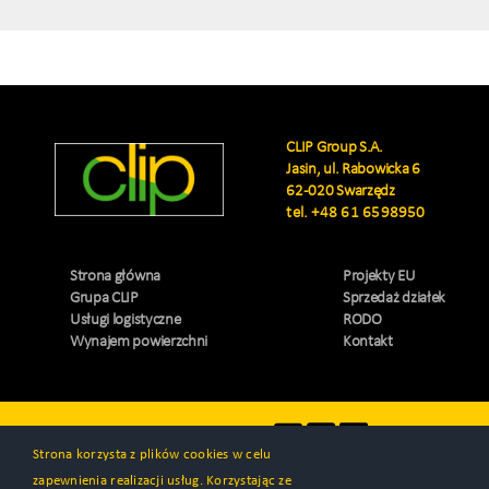
CLIP Group S.A.
Jasin, ul. Rabowicka 6
62-020 Swarzędz
tel.
+48 61 6598950
Strona główna
Projekty EU
Grupa CLIP
Sprzedaż działek
Usługi logistyczne
RODO
Wynajem powierzchni
Kontakt
Odwiedź nas
Strona korzysta z plików cookies w celu
zapewnienia realizacji usług. Korzystając ze