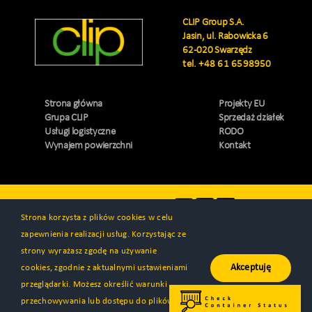
CLIP Group S.A.
Jasin, ul. Rabowicka 6
62-020 Swarzędz
tel.
+48 61 6598950
Strona główna
Projekty EU
Grupa CLIP
Sprzedaż działek
Usługi logistyczne
RODO
Wynajem powierzchni
Kontakt
Odwiedź nas
Strona korzysta z plików cookies w celu
zapewnienia realizacji usług. Korzystając ze
strony wyrażasz zgodę na używanie
Akceptuję
cookies, zgodnie z aktualnymi ustawieniami
© Wszystkie prawa zastrzeżone 2000 - 2026 | CLIP Group S.A. |
przeglądarki. Możesz określić warunki
Wykonanie
Programa™
przechowywania lub dostępu do plików