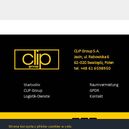
CLIP Group S.A.
Jasin, ul. Rabowicka 6
62-020 Swarzędz, Polen
tel.
+48 61 6598950
Startseite
Raumvermietung
CLIP Group
GPDR
Logistik-Dienste
Kontakt
Besuche uns
Strona korzysta z plików cookies w celu