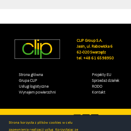
CLIP Group S.A.
Jasin, ul. Rabowicka 6
62-020 Swarzędz
tel.
+48 61 6598950
Strona główna
Projekty EU
Grupa CLIP
Sprzedaż działek
Usługi logistyczne
RODO
Wynajem powierzchni
Kontakt
Odwiedź nas
Strona korzysta z plików cookies w celu
zapewnienia realizacji usług. Korzystając ze