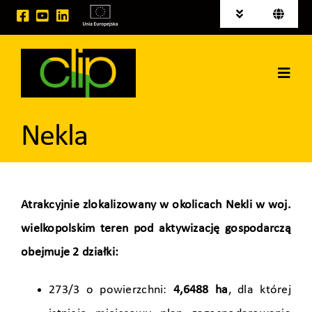
Przejdź
Toggle
Toggle
do
Navigation
Navigati
English
Aktualności
zawartości
Deutsch
Toggl
Tereny inwestycyjne na sprzedaż
Navig
Strona główna
Publikacje
Nekla
Grupa CLIP
Projekty EU
Usługi logistyczne
Atrakcyjnie zlokalizowany w okolicach Nekli w woj.
wielkopolskim teren pod aktywizację gospodarczą
Wynajem powierzchni
obejmuje 2 działki:
Kontakt
273/3 o powierzchni:
4,6488 ha
, dla której