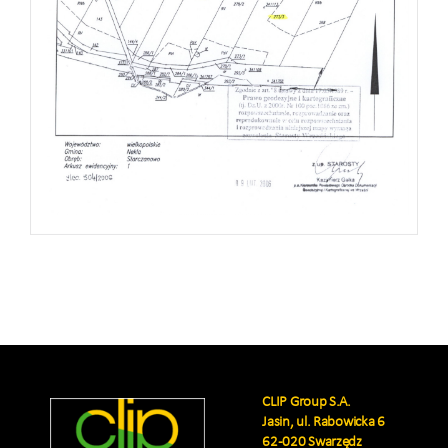
CLIP Group S.A.
Jasin, ul. Rabowicka 6
62-020 Swarzędz