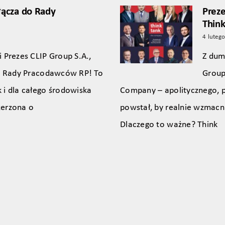
łącza do Rady
Preze
Thin
4 luteg
 Prezes CLIP Group S.A.,
Z dum
do Rady Pracodawców RP! To
Group
 i dla całego środowiska
Company – apolitycznego, 
zerzona o
powstał, by realnie wzmacn
Dlaczego to ważne? Think