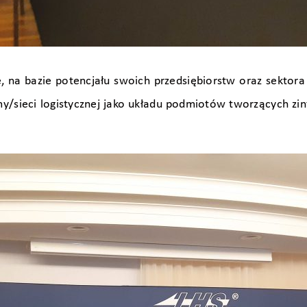
na bazie potencjału swoich przedsiębiorstw oraz sektora t
ormy/sieci logistycznej jako układu podmiotów tworzących z