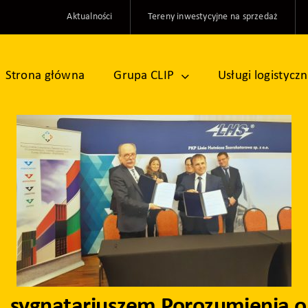
Aktualności
Tereny inwestycyjne na sprzedaż
Strona główna
Grupa CLIP
Usługi logistycz
 o. sygnatariuszem Porozumienia