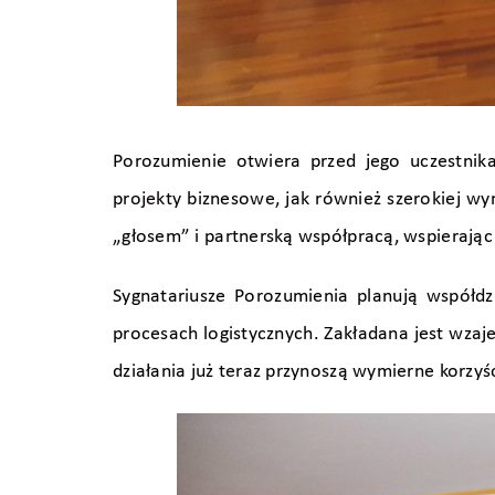
Porozumienie otwiera przed jego uczestni
projekty biznesowe, jak również szerokiej w
„głosem” i partnerską współpracą, wspierają
Sygnatariusze Porozumienia planują współd
procesach logistycznych. Zakładana jest wza
działania już teraz przynoszą wymierne korzyś