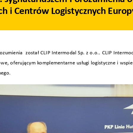
ch i Centrów Logistycznych Euro
zumienia został CLIP Intermodal Sp. z o.o.. CLIP Intermod
owe, oferującym komplementarne usługi logistyczne i wspi
nego.