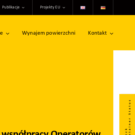
Publikacje
Projekty EU
ne
Wynajem powierzchni
Kontakt
 o współpracy Operatorów