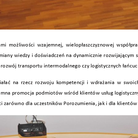
kami możliwości wzajemnej, wielopłaszczyznowej współpr
ymiany wiedzy i doświadczeń na dynamicznie rozwijającym
c rozwój transportu intermodalnego czy logistycznych łańc
ziałać na rzecz rozwoju kompetencji i wdrażania w swoic
jemna promocja podmiotów wśród klientów usług logistyczn
ci zarówno dla uczestników Porozumienia, jak i dla klientów 