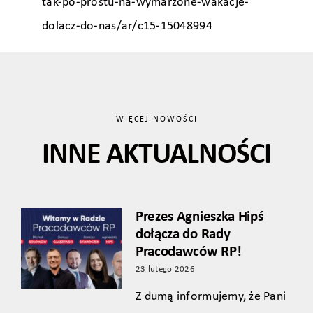
tak-po-prostu-na-wymarzone-wakacje-
dolacz-do-nas/ar/c15-15048994
WIĘCEJ NOWOŚCI
INNE AKTUALNOŚCI
Prezes Agnieszka Hipś
dołącza do Rady
Pracodawców RP!
23 lutego 2026
Z dumą informujemy, że Pani