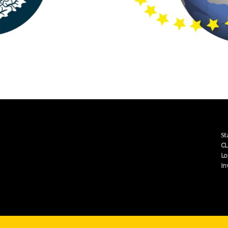
St
CL
Lo
In