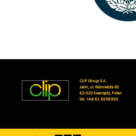
CLIP Group S.A.
Jasin, ul. Rabowicka 65
62-020 Swarzędz, Polen
tel.
+48 61 6598950