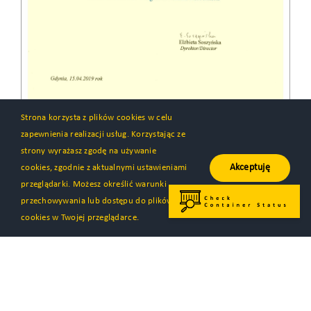
Strona korzysta z plików cookies w celu
zapewnienia realizacji usług. Korzystając ze
strony wyrażasz zgodę na używanie
Akceptuję
cookies, zgodnie z aktualnymi ustawieniami
przeglądarki. Możesz określić warunki
przechowywania lub dostępu do plików
cookies w Twojej przeglądarce.
CLIP Group S.A.
Jasin, ul. Rabowicka 6
62-020 Swarzędz, Polen
tel.
+48 61 6598950