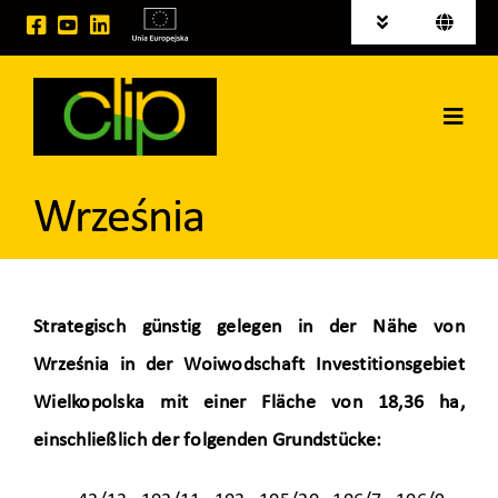
Skip
Toggle
Toggle
to
Navigation
Navigati
Polski
Aktuelles
content
English
Toggl
INVESTITIONSGRUNDSTÜCKE ZUM VERKAUF
Navig
Startseite
Września
CLIP Group
Leistungen
Strategisch günstig gelegen in der Nähe von
Września in der Woiwodschaft Investitionsgebiet
Raumvermietung
Wielkopolska mit einer Fläche von 18,36 ha,
Kontakt
einschließlich der folgenden Grundstücke: