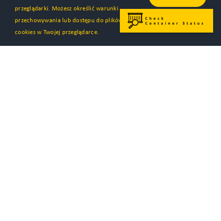
przeglądarki. Możesz określić warunki
przechowywania lub dostępu do plików
cookies w Twojej przeglądarce.
CLIP Group S.A.
Jasin, ul. Rabowicka 6
62-020 Swarzędz, Polen
tel.
+48 61 6598950