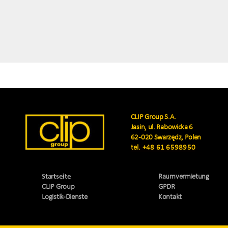
CLIP Group S.A.
Jasin, ul. Rabowicka 6
62-020 Swarzędz, Polen
tel.
+48 61 6598950
Startseite
Raumvermietung
CLIP Group
GPDR
Logistik-Dienste
Kontakt