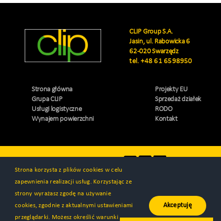
CLIP Group S.A.
Jasin, ul. Rabowicka 6
62-020 Swarzędz
tel.
+48 61 6598950
Strona główna
Projekty EU
Grupa CLIP
Sprzedaż działek
Usługi logistyczne
RODO
Wynajem powierzchni
Kontakt
Odwiedź nas
Strona korzysta z plików cookies w celu
zapewnienia realizacji usług. Korzystając ze
strony wyrażasz zgodę na używanie
Akceptuję
cookies, zgodnie z aktualnymi ustawieniami
© Wszystkie prawa zastrzeżone 2000 - 2026 | CLIP Group S.A. |
przeglądarki. Możesz określić warunki