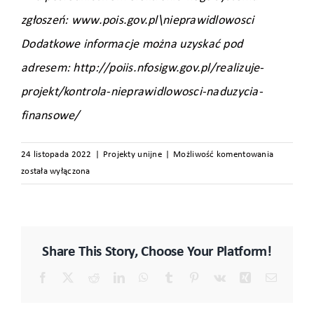
zgłoszeń: www.pois.gov.pl\nieprawidlowosci
Dodatkowe informacje można uzyskać pod
adresem: http://poiis.nfosigw.gov.pl/realizuje-
projekt/kontrola-nieprawidlowosci-naduzycia-
finansowe/
Moderniza
24 listopada 2022
|
Projekty unijne
|
Możliwość komentowania
oświetleni
została wyłączona
hali
magazyno
CLIP
V
Share This Story, Choose Your Platform!
w
miejscowo
Facebook
X
Reddit
LinkedIn
WhatsApp
Tumblr
Pinterest
Vk
Xing
Email
Jasin