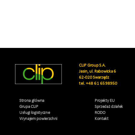
CLIP Group S.A.
Jasin, ul. Rabowicka 6
62-020 Swarzędz
tel.
+48 61 6598950
Strona główna
Projekty EU
Grupa CLIP
Sprzedaż działek
Usługi logistyczne
RODO
Wynajem powierzchni
Kontakt