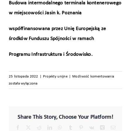
Budowa intermodalnego terminala kontenerowego
w miejscowości Jasin k. Poznania
współfinansowana przez Unię Europejską ze
środków Funduszu Spójności w ramach
Programu Infrastruktura i Środowisko.
Budowa
25 listopada 2022
|
Projekty unijne
|
Możliwość komentowania
intermoda
została wyłączona
terminala
kontener
w
miejscowo
Share This Story, Choose Your Platform!
Jasin
k.
Facebook
X
Reddit
LinkedIn
WhatsApp
Tumblr
Pinterest
Vk
Xing
Email