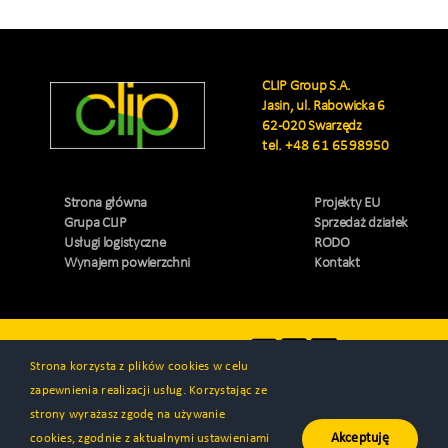
CLIP Group S.A.
Jasin, ul. Rabowicka 6
62-020 Swarzędz
tel.
+48 61 6598950
Strona główna
Projekty EU
Grupa CLIP
Sprzedaż działek
Usługi logistyczne
RODO
Wynajem powierzchni
Kontakt
Odwiedź nas
Strona korzysta z plików cookies w celu
zapewnienia realizacji usług. Korzystając ze
strony wyrażasz zgodę na używanie
Akceptuję
cookies, zgodnie z aktualnymi ustawieniami