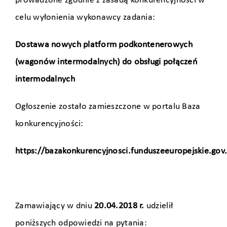
prowadzone zgodnie z zasadą konkurencyjności w
celu wyłonienia wykonawcy zadania:
Dostawa nowych platform podkontenerowych
(wagonów intermodalnych) do obsługi połączeń
intermodalnych
Ogłoszenie zostało zamieszczone w portalu Baza
konkurencyjności:
https://bazakonkurencyjnosci.funduszeeuropejskie.gov
Zamawiający w dniu
20.04.2018 r.
udzielił
poniższych odpowiedzi na pytania: