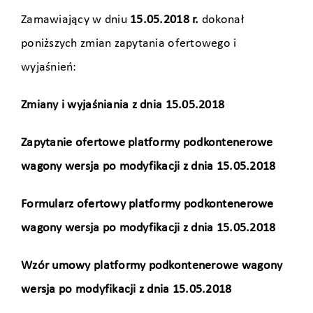
Zamawiający w dniu
15.05.2018 r.
dokonał
poniższych zmian zapytania ofertowego i
wyjaśnień:
Zmiany i wyjaśniania z dnia 15.05.2018
Zapytanie ofertowe platformy podkontenerowe
wagony wersja po modyfikacji z dnia 15.05.2018
Formularz ofertowy platformy podkontenerowe
wagony wersja po modyfikacji z dnia 15.05.2018
Wzór umowy platformy podkontenerowe wagony
wersja po modyfikacji z dnia 15.05.2018