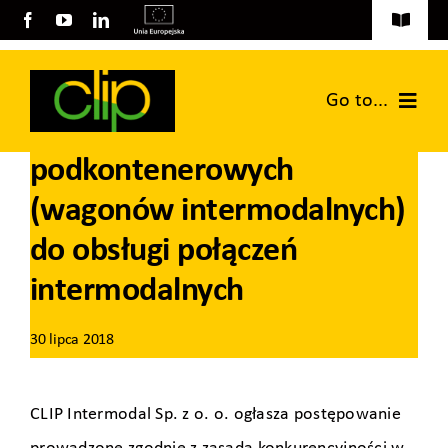
Przejdź
Toggle
do
Navigati
Aktualności
zawartości
Go to...
Dostawa nowych platform
Tereny inwestycyjne na sprzedaż
podkontenerowych
Strona główna
Publikacje
(wagonów intermodalnych)
Grupa CLIP
Projekty EU
do obsługi połączeń
Usługi logistyczne
intermodalnych
Wynajem powierzchni
30 lipca 2018
Kontakt
CLIP Intermodal Sp. z o. o. ogłasza postępowanie