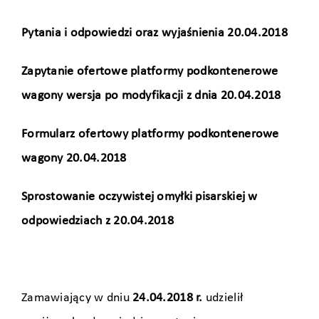
Pytania i odpowiedzi oraz wyjaśnienia 20.04.2018
Zapytanie ofertowe platformy podkontenerowe
wagony wersja po modyfikacji z dnia 20.04.2018
Formularz ofertowy platformy podkontenerowe
wagony 20.04.2018
Sprostowanie oczywistej omyłki pisarskiej w
odpowiedziach z 20.04.2018
Zamawiający w dniu
24.04.2018 r.
udzielił