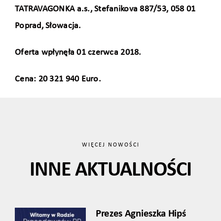
TATRAVAGONKA a.s., Stefanikova 887/53, 058 01
Poprad, Słowacja.
Oferta wpłynęła 01 czerwca 2018.
Cena: 20 321 940 Euro.
WIĘCEJ NOWOŚCI
INNE AKTUALNOŚCI
Prezes Agnieszka Hipś