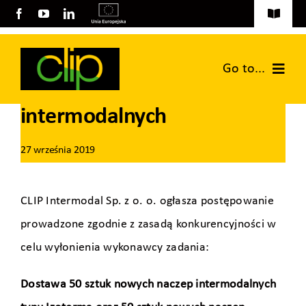
Przejdź
Toggle
do
Navigati
Aktualności
zawartości
Go to...
Dostawa nowych naczep
Tereny inwestycyjne na sprzedaż
intermodalnych
Strona główna
Publikacje
27 września 2019
Grupa CLIP
Projekty EU
Usługi logistyczne
CLIP Intermodal Sp. z o. o. ogłasza postępowanie
prowadzone zgodnie z zasadą konkurencyjności w
Wynajem powierzchni
celu wyłonienia wykonawcy zadania:
Kontakt
Dostawa 50 sztuk nowych naczep intermodalnych