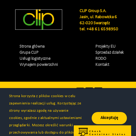
CLIP Group S.A.
Jasin, ul. Rabowicka 6
62-020 Swarzędz
tel.
+48 61 6598950
Strona główna
Projekty EU
Grupa CLIP
Sprzedaż działek
Usługi logistyczne
RODO
Wynajem powierzchni
Kontakt
Odwiedź nas
Strona korzysta z plików cookies w celu
zapewnienia realizacji usług. Korzystając ze
strony wyrażasz zgodę na używanie
Akceptuję
cookies, zgodnie z aktualnymi ustawieniami
© Wszystkie prawa zastrzeżone 2000 - 2026 | CLIP Group S.A. |
przeglądarki. Możesz określić warunki
Wykonanie
Programa™
przechowywania lub dostępu do plików